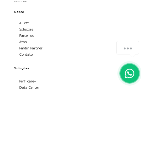
Perfil
comp
Contato
perfil@perfil.inf.br
0800 721 0675
Sobre
Como podemos te ajudar?
A Perfil
Soluções
Parceiros
Atas
Finder Partner
Contato
Soluções
Perfilcare+
Data Center
Armazenamento de Dados
Backup e Proteção de Dados
HPC e Inteligência Artificial
Rede e Conectividade