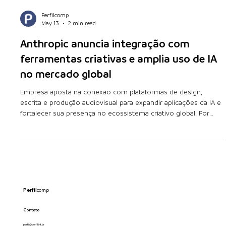
Perfilcomp
May 13
2 min read
Anthropic anuncia integração com
ferramentas criativas e amplia uso de IA
no mercado global
Empresa aposta na conexão com plataformas de design,
escrita e produção audiovisual para expandir aplicações da IA e
fortalecer sua presença no ecossistema criativo global. Por
Perfilcomp, Farroupilha/RS 13 de maio de 2026 A Anthropic
anunciou a integração de sua tecnologia com nove das
ferramentas criativas mais ut