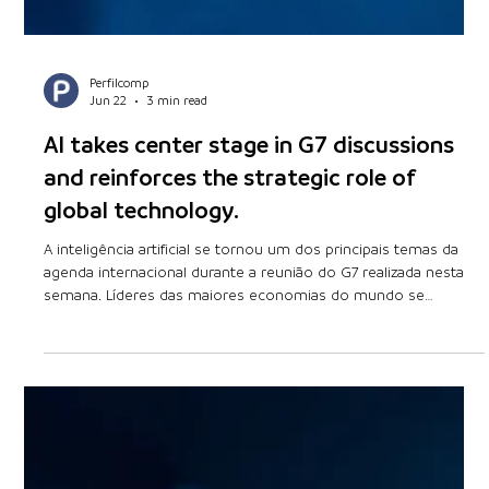
Perfilcomp
Jun 22
3 min read
AI takes center stage in G7 discussions
and reinforces the strategic role of
global technology.
A inteligência artificial se tornou um dos principais temas da
agenda internacional durante a reunião do G7 realizada nesta
semana. Líderes das maiores economias do mundo se
encontraram com representantes das principais empresas de
IA para discutir segurança, regulamentação, acesso à
tecnologia e os impactos econômicos da rápida evolução dos
sistemas inteligentes. O encontro reforça que a inteligência
artificial deixou de ser apenas uma inovação tecnológica para
se consolidar