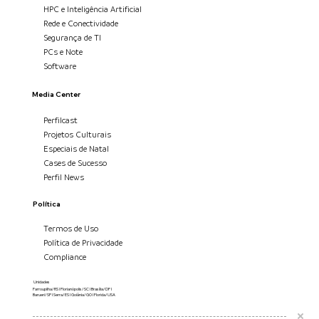
HPC e Inteligência Artificial
Rede e Conectividade
Segurança de TI
PCs e Note
Software
Media Center
Perfilcast
Projetos Culturais
Especiais de Natal
Cases de Sucesso
Perfil News
Política
Termos de Uso
Política de Privacidade
Compliance
Unidades
Farroupilha/RS I Florianópolis/SC I Brasília/DF I
Barueri/SP I Serra/ES I Goiânia/GO I Florida/USA