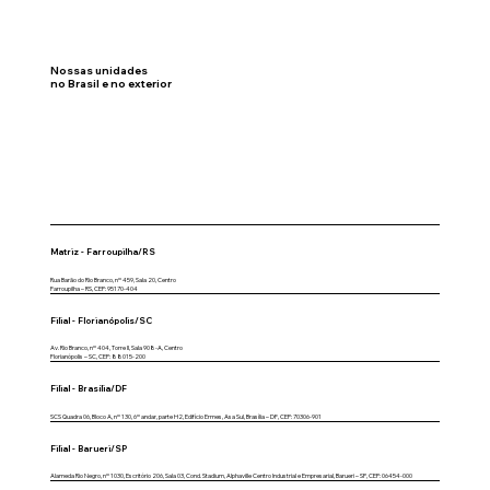
Nossas unidades
no Brasil e no exterior
Matriz - Farroupilha/RS
Rua Barão do Rio Branco, nº 459, Sala 20, Centro
Farroupilha – RS, CEP: 95170-404
Filial - Florianópolis/SC
Av. Rio Branco, nº 404, Torre II, Sala 908-A, Centro
Florianópolis – SC, CEP: 88015-200
Filial - Brasília/DF
SCS Quadra 06, Bloco A, nº 130, 6º andar, parte H2, Edifício Ermes, Asa Sul, Brasília – DF, CEP: 70306-901
Filial - Barueri/SP
Alameda Rio Negro, nº 1030, Escritório 206, Sala 03, Cond. Stadium, Alphaville Centro Industrial e Empresarial, Barueri – SP, CEP: 06454-000