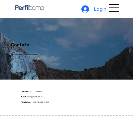
Login
Contato
Entre em contato com o Time da Perfil.
Telefone:
0800 721 0675
E-mail:
perfil@perfil.inf.br
WhatsApp:
‪+55 54 2628‑8300‬