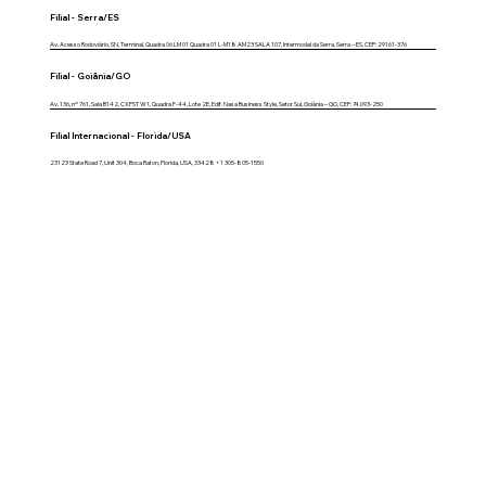
Filial - Serra/ES
Av. Acesso Rodoviário, SN, Terminal, Quadra 06 LM 01 Quadra 01 L-M18 AM23 SALA 107, Intermodal da Serra, Serra – ES, CEP: 29161-376
Filial - Goiânia/GO
Av. 136, nº 761, Sala B142, CXPST W1, Quadra F-44, Lote 2E, Edif. Nasa Business Style, Setor Sul, Goiânia – GO, CEP: 74.093-250
Filial Internacional - Florida/USA
23123 State Road 7, Unit 304, Boca Raton, Florida, USA, 33428 +1 305-805-1550