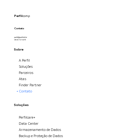
Perfil
comp
Contato
perfil@perfil.inf.br
0800 721 0675
Sobre
A Perfil
Soluções
Parceiros
Atas
Finder Partner
Contato
Soluções
Perfilcare+
Data Center
Armazenamento de Dados
Backup e Proteção de Dados