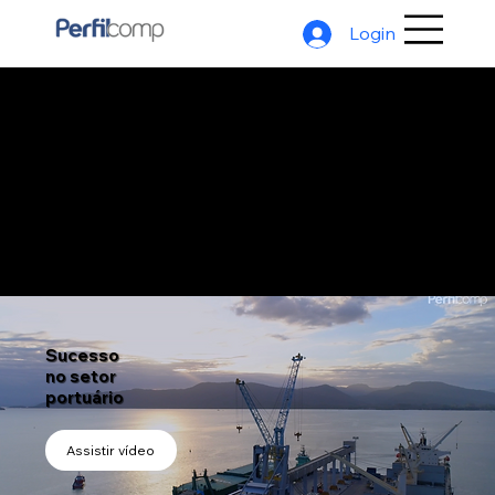
Login
Cases de sucesso
Nossos clientes são grandes inspirações!
Sucesso
no setor
portuário
Assistir vídeo