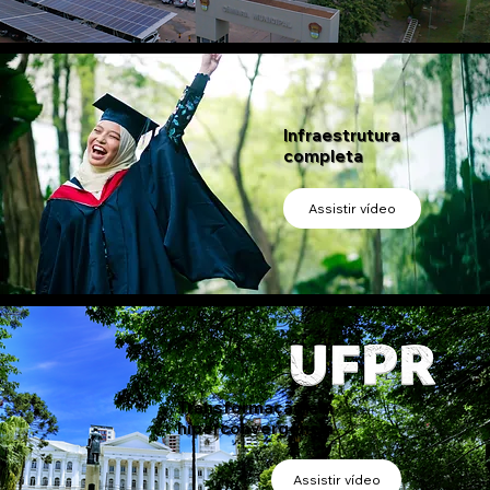
Infraestrutura
completa
Assistir vídeo
Transformação em
hiperconvergência
Assistir vídeo