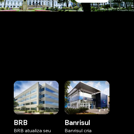
Conheça outros casos
de sucesso em formato
de arquivo!
BRB
Banrisul
BRB atualiza seu
Banrisul cria