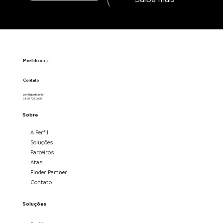
Perfil
comp
Contato
perfil@perfil.inf.br
0800 721 0675
Sobre
A Perfil
Soluções
Parceiros
Atas
Finder Partner
Contato
Soluções