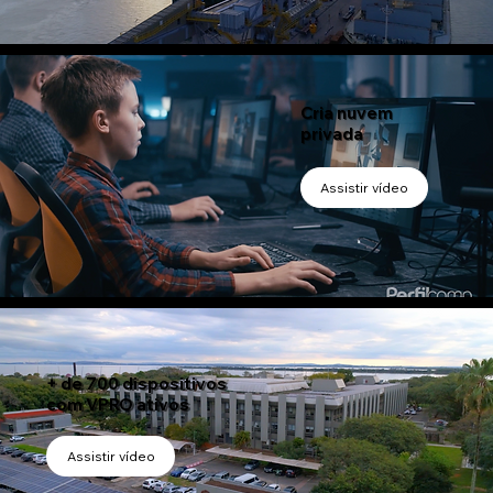
Cria nuvem
privada
Assistir vídeo
+ de 700 dispositivos
com VPRO ativos
Assistir vídeo