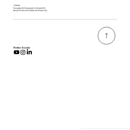
Unidades
Farroupilha/RS I Florianópolis/SC I Brasília/DF I
Barueri/SP I Serra/ES I Goiânia/GO I Florida/USA
Redes Sociais