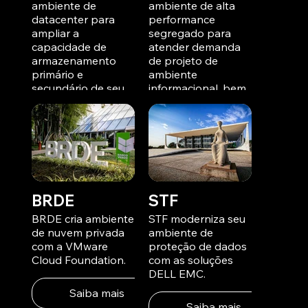
ambiente de
ambiente de alta
datacenter para
performance
ampliar a
segregado para
capacidade de
atender demanda
armazenamento
de projeto de
primário e
ambiente
secundário de seu
informacional, bem
backup.
como, cria ambiente
de contingência
contra desastres
Saiba mais
para proteger
informações dos
negócios.
BRDE
STF
Saiba mais
BRDE cria ambiente
STF moderniza seu
de nuvem privada
ambiente de
com a VMware
proteção de dados
Cloud Foundation.
com as soluções
DELL EMC.
Saiba mais
Saiba mais