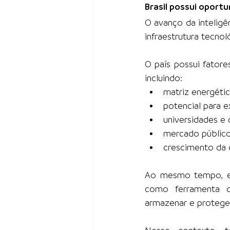
Brasil possui oport
O avanço da inteligê
infraestrutura tecnoló
O país possui fator
incluindo:
matriz energétic
potencial para e
universidades e 
mercado público 
crescimento da 
Ao mesmo tempo, espe
como ferramenta de
armazenar e proteger