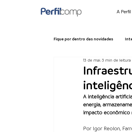
A Perfil
Fique por dentro das novidades
Int
13 de mai.
3 min de leitura
Perfilcomp Corporate
Infraestr
inteligênc
A inteligência artifi
energia, armazenamen
impacto econômico r
Por Igor Reolon, Far