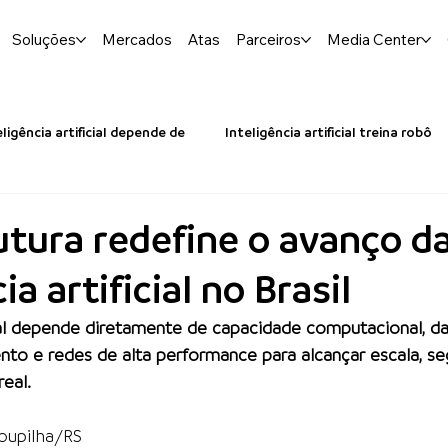
Soluções
Mercados
Atas
Parceiros
Media Center
eligência artificial depende de
Inteligência artificial treina robô
utura redefine o avanço d
ia artificial no Brasil
cial depende diretamente de capacidade computacional, da
to e redes de alta performance para alcançar escala, se
eal.
roupilha/RS