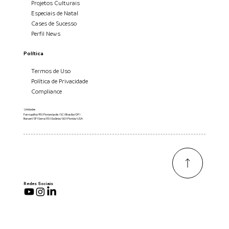
Projetos Culturais
Especiais de Natal
Cases de Sucesso
Perfil News
Política
Termos de Uso
Política de Privacidade
Compliance
Unidades
Farroupilha/RS I Florianópolis/SC I Brasília/DF I
Barueri/SP I Serra/ES I Goiânia/GO I Florida/USA
Redes Sociais