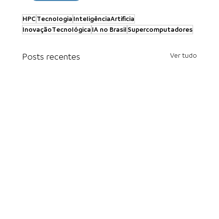
HPC
Tecnologia
InteligênciaArtificia
InovaçãoTecnológica
IA no Brasil
Supercomputadores
Ver tudo
Posts recentes