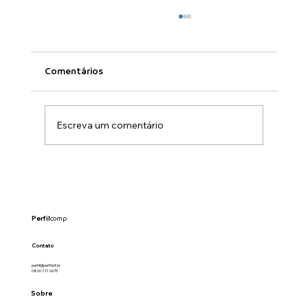
Comentários
Escreva um comentário
Infraestrutura redefine o avanço da
inteligência artificial no Brasil
Perfil
comp
Contato
perfil@perfil.inf.br
0800 721 0675
Sobre